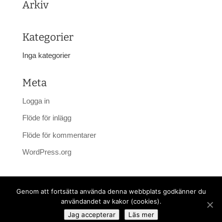
Arkiv
Kategorier
Inga kategorier
Meta
Logga in
Flöde för inlägg
Flöde för kommentarer
WordPress.org
Genom att fortsätta använda denna webbplats godkänner du
användandet av kakor (cookies).
© Copyright Esereds Lantbruk.
|
Cookies
|
HS Webb- &
Jag accepterar
Läs mer
Reklambyrå