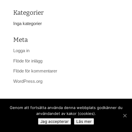
Kategorier
Inga kategorier
Meta
Logga in
Flöde för inlägg
Flöde för kommentarer
WordPress.org
Genom att fortsätta använda denna webbplats godkänner du
© Copyright Esereds Lantbruk.
|
Cookies
|
HS Webb- &
användandet av kakor (cookies).
Reklambyrå
Jag accepterar
Läs mer